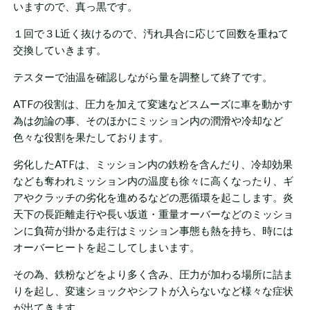
いますので、真っ黒です。
１回で３L近く抜けるので、汚れ具合に応じて回数を重ねて
交換していきます。
テスターで油温を確認しながら量を調整して終了です。
ATFの役割は、圧力を加えて変速などスムーズに車を動かす
為は勿論の事、そのほかにミッション内の潤滑や冷却など
色々な役割を果たしております。
劣化したATFは、ミッション内の鉄粉を含んだり、冷却効果
なども奪われミッション内の温度も徐々に高くなったり、ギ
アやクラッチの劣化を進めるなどの悪循環を起こします。炎
天下の長距離走行や長い坂道・重量オーバーなどのミッショ
ンに負荷が掛かる走行はミッション事態も熱を持ち、時には
オーバーヒートを起こしてしまいます。
その為、鉄粉などをより多く含み、圧力が加わる場所に詰ま
りを起し、変速ショックやシフトが入らないなど様々な症状
が出てきます。