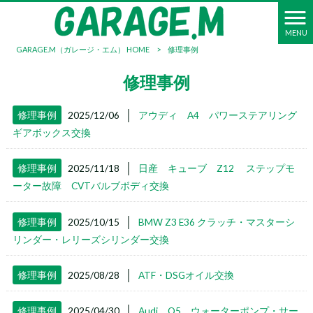
MENU
GARAGE.M（ガレージ・エム） HOME
>
修理事例
修理事例
│
修理事例
2025/12/06
アウディ A4 パワーステアリング
ギアボックス交換
│
修理事例
2025/11/18
日産 キューブ Z12 ステップモ
ーター故障 CVTバルブボディ交換
│
修理事例
2025/10/15
BMW Z3 E36 クラッチ・マスターシ
リンダー・レリーズシリンダー交換
│
修理事例
2025/08/28
ATF・DSGオイル交換
│
修理事例
2025/04/30
Audi Q5 ウォーターポンプ・サー